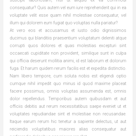
consequatur? Quis autem vel eum iure reprehenderit qui in ea
voluptate velit esse quam nihil molestiae consequatur, vel
illum qui dolorem eum fugiat quo voluptas nulla pariatur?
At vero eos et accusamus et iusto odio dignissimos
ducimus qui blanditiis praesentium voluptatum deleniti atque
corrupti quos dolores et quas molestias excepturi sint
occaecati cupiditate non provident, similique sunt in culpa
qui officia deserunt mollitia animi, id est laborum et dolorum
fuga. Et harum quidem rerum facilis est et expedita distinctio.
Nam libero tempore, cum soluta nobis est eligendi optio
cumque nihil impedit quo minus id quod maxime placeat
facere possimus, omnis voluptas assumenda est, omnis
dolor repellendus. Temporibus autem quibusdam et aut
officiis debitis aut rerum necessitatibus saepe eveniet ut et
voluptates repudiandae sint et molestiae non recusandae.
Itaque earum rerum hic tenetur a sapiente delectus, ut aut
reiciendis voluptatibus maiores alias consequatur aut