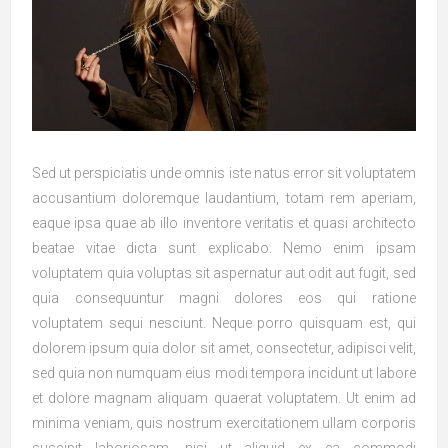
Sed ut perspiciatis unde omnis iste natus error sit voluptatem
accusantium doloremque laudantium, totam rem aperiam,
eaque ipsa quae ab illo inventore veritatis et quasi architecto
beatae vitae dicta sunt explicabo. Nemo enim ipsam
voluptatem quia voluptas sit aspernatur aut odit aut fugit, sed
quia consequuntur magni dolores eos qui ratione
voluptatem sequi nesciunt. Neque porro quisquam est, qui
dolorem ipsum quia dolor sit amet, consectetur, adipisci velit,
sed quia non numquam eius modi tempora incidunt ut labore
et dolore magnam aliquam quaerat voluptatem. Ut enim ad
minima veniam, quis nostrum exercitationem ullam corporis
suscipit laboriosam, nisi ut aliquid ex ea commodi