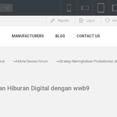
Register
Log in
Wis
S
MANUFACTURERS
BLOG
CONTACT US
ral
Mobile Devices Forum
Strategi Meningkatkan Produktivitas 
an Hiburan Digital dengan wwb9