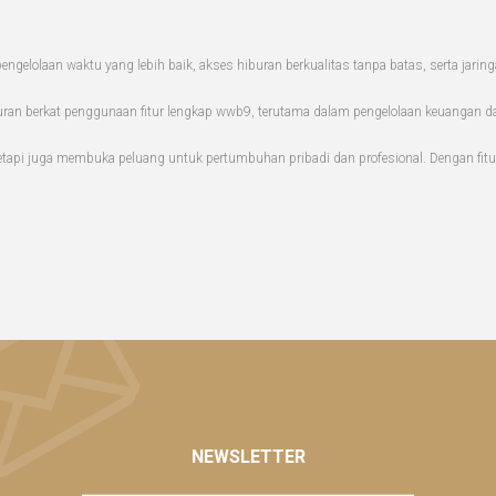
lolaan waktu yang lebih baik, akses hiburan berkualitas tanpa batas, serta jaring
ran berkat penggunaan fitur lengkap wwb9, terutama dalam pengelolaan keuangan d
api juga membuka peluang untuk pertumbuhan pribadi dan profesional. Dengan fitur 
NEWSLETTER