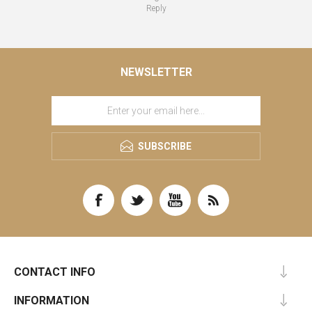
Reply
NEWSLETTER
SUBSCRIBE
CONTACT INFO
INFORMATION